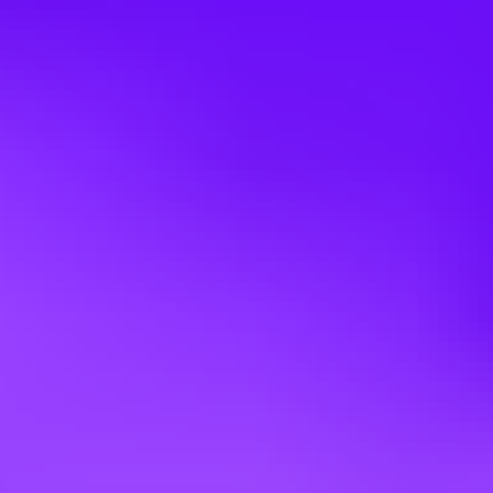
#
1
MOST FLEXIBLE COMPANY
TUI Group
(Junior) Customer Service Manager
(Guest Relation) (all gender) für die
Marke Mein Schiff
Hamburg, Germany
#
1
MOST FLEXIBLE COMPANY
TUI Group
(Junior) Customer Service Manager
(Reservation) (all gender) für die Marke
Mein Schiff