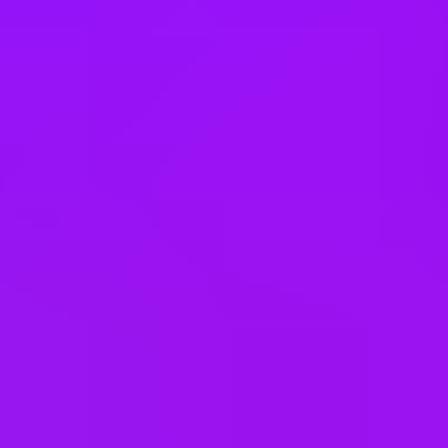
Financial coaching
Further education support
Gym membership
Hackathons
Health insurance
In house training
– Whole host of global learning opportunities
available to all colleagues to sign up to monthly.
L&D budget
Language lessons
Learning platform