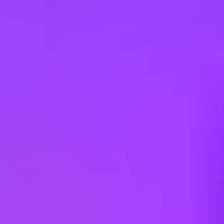
Croatia
Curaçao
Dominican Republic
France
Germany
Italy