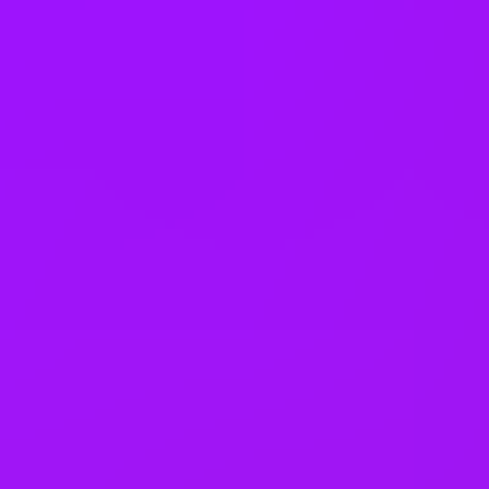
On-site catering
On-site wellness room
– In Luton - wellbeing room dedicated to
physical and mind wellbeing which complements our existing male
and female faith and reflection rooms
Open to part time work for some roles
Personal development days
Physiotherapy
Pregnancy loss leave
Pregnancy support
Private GP service
– 24/7 virtual GP available as part of our EAP in