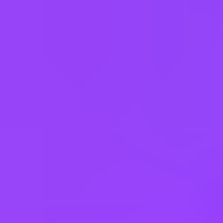
Aruba
Australia
Austria
Belgium
Bulgaria
Cabo Verde
Caribbean Netherlands