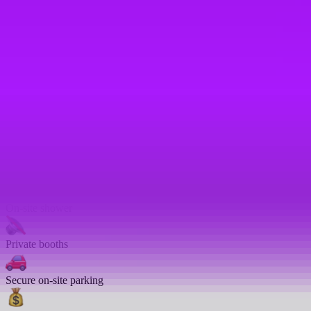
Women’s health support
Study support
Ergonomic workstations
On-site barista
– Costa coffee on offer in our Luton, UK office.
Modern office
– Brand-new office opening in Autumn 2026 for UK
colleagues based in Luton.
On-site shower
Private booths
Secure on-site parking