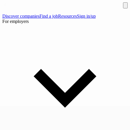
Discover companies
Find a job
Resources
Sign in/up
For employers