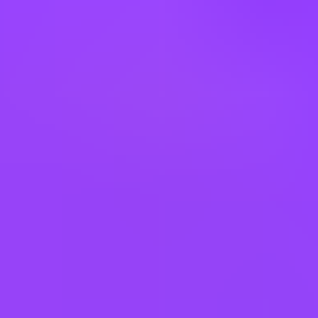
Hamburg, DE
#
1
MOST FLEXIBLE COMPANY
TUI Group
Freelancer - nur für Personen mit
Wohnsitz in der Schweiz (m/w/d)
Flexible
#
1
MOST FLEXIBLE COMPANY
TUI Group
(Junior) Customer Service Manager (all
gender) für die Marke Hapag-Lloyd
Cruises