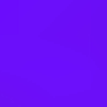
Apply
Other jobs you might like
TUI Group
(Junior) Customer Service Training &
Quality Manager (Schwerpunkt Training
& Prozessmanagement)
Hamburg, Germany