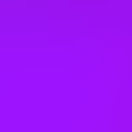
Life assurance
– We provide a Life Assurance benefit which means
that in the event of your death, while employed by TUI, a lump sum
would be payable to your beneficiaries.
Life insurance
Lunch and learns
Meditation space
Menopause support
Mental health platform access
Mentoring
Neonatal leave