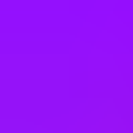
Employee discounts
Employee recognition scheme
– Regular recognition across the year.
Enhanced maternity leave
Enhanced paternity leave
Enhanced pension match/contribution
Eye Care Support
Faith rooms
Financial advice