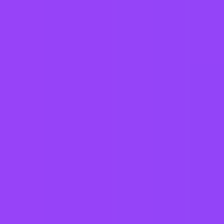
Hamburg, DE
#
1
MOST FLEXIBLE COMPANY
Working at
TUI Group
Hybrid Remote-first
A little flex time
Company employees:
66,845 globally
Gender diversity (m:f):
43:57
Hiring in countries