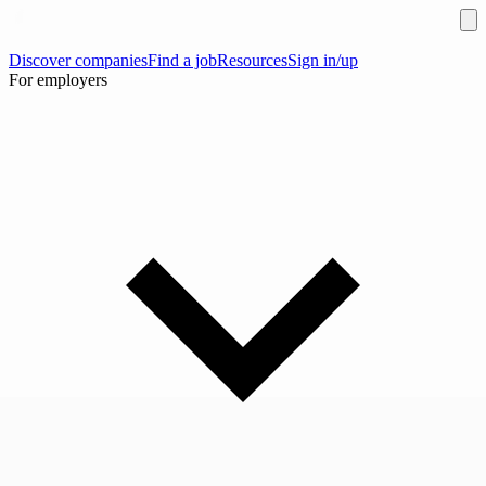
Discover companies
Find a job
Resources
Sign in/up
For employers