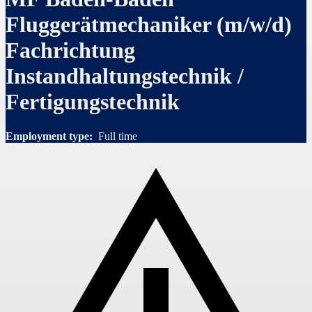
Fluggerätmechaniker (m/w/d)
Fachrichtung
Instandhaltungstechnik /
Fertigungstechnik
Employment type:
Full time