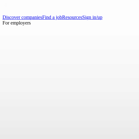
Discover companies
Find a job
Resources
Sign in/up
For employers