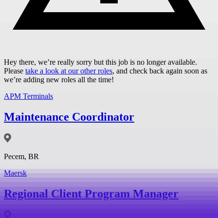
Hey there, we’re really sorry but this job is no longer available.
Please
take a look at our other roles
, and check back again soon as
we’re adding new roles all the time!
APM Terminals
Maintenance Coordinator
Pecem, BR
Maersk
Regional Client Program Manager