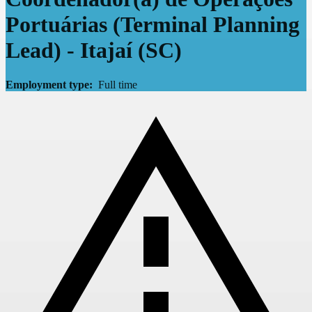
Portuárias (Terminal Planning
Lead) - Itajaí (SC)
Employment type:
Full time