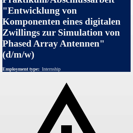
"Entwicklung von
Komponenten eines digitalen
Zwillings zur Simulation von
Phased Array Antennen"
(d/m/w)
Employment type:
Internship