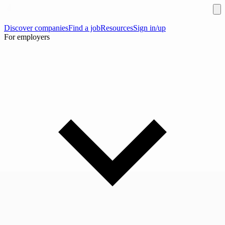
Discover companies
Find a job
Resources
Sign in/up
For employers