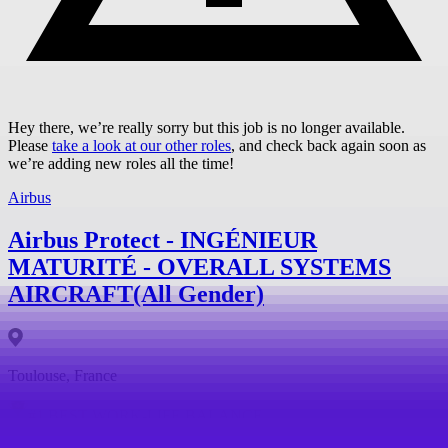
Hey there, we’re really sorry but this job is no longer available.
Please
take a look at our other roles
, and check back again soon as
we’re adding new roles all the time!
Airbus
Airbus Protect - INGÉNIEUR
MATURITÉ - OVERALL SYSTEMS
AIRCRAFT(All Gender)
Toulouse, France
#
1
BEST WORK-LIFE BALANCE