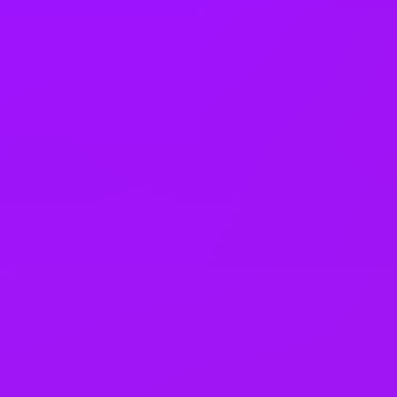
Open to part time work for some roles
Returnship
Equity packages
Shared parental leave
Enhanced maternity leave
Fertility benefits
Pregnancy support
On-site childcare