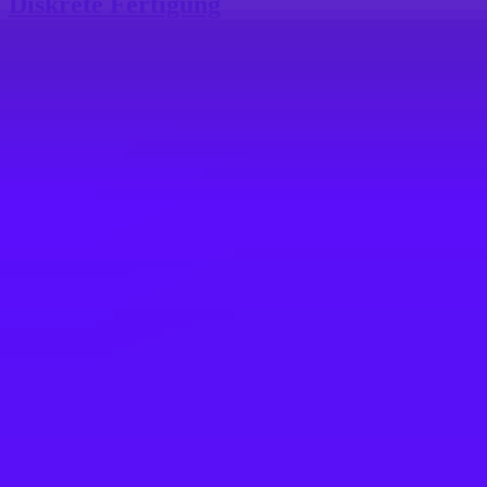
Diskrete Fertigung
Berlin, DE
SAP
SAP Projektleiter (w/m/d) Automotive &
Diskrete Fertigung
Berlin, DE
SAP
SAP Principal Projektleiter (w/m/d)
Automotive & Diskrete Fertigung