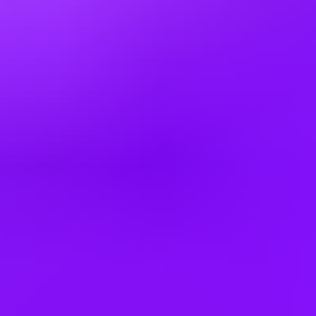
Germany
Greece
Hong Kong
Hungary
India
Indonesia