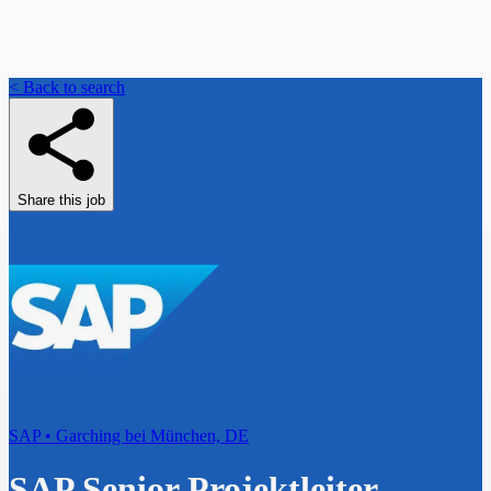
< Back to search
Share this job
SAP • Garching bei München, DE
SAP Senior Projektleiter