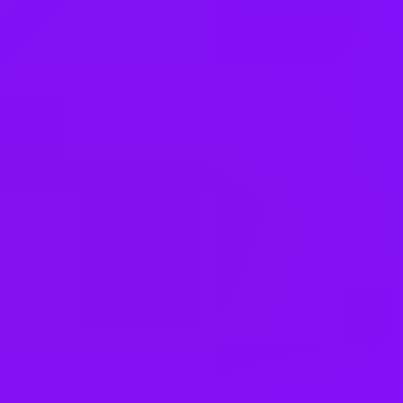
Ireland
Israel
Italy
Japan
Kenya
Kuwait
Malaysia