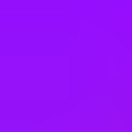
Switzerland
Taiwan
Thailand
Türkiye
United Arab Emirates
United Kingdom
United States