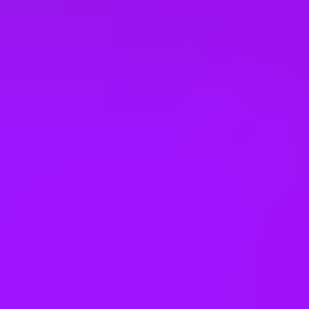
Company benefits
25 (UK) 30 (Germany) 21 (India)
days annual leave + bank
holidays
Accrued annual leave
– 1 day/year up to 30 days (UK)
Open to job sharing
Sabbaticals
Adoption leave
– Up to 52 weeks (UK)