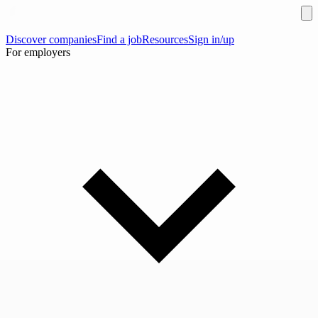
Discover companies
Find a job
Resources
Sign in/up
For employers