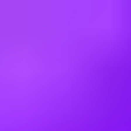
Colombia
Cyprus
Czechia
Denmark
Egypt
Finland
France