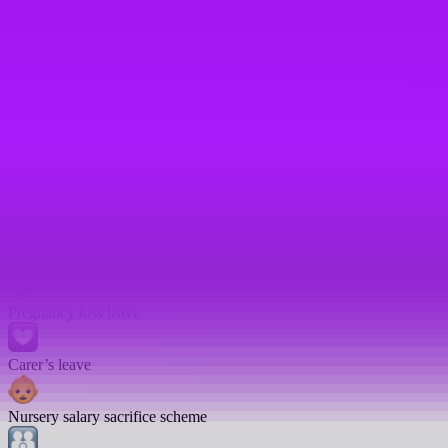
Enhanced sick days
Company car
Open to part-time employees
Work from anywhere scheme
Childcare credits
Fertility treatment leave
Pregnancy loss leave
Carer’s leave
Nursery salary sacrifice scheme