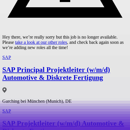
Hey there, we’re really sorry but this job is no longer available.
Please
take a look at our other roles
, and check back again soon as
we’re adding new roles all the time!
SAP
SAP Principal Projektleiter (w/m/d)
Automotive & Diskrete Fertigung
Garching bei München (Munich), DE
SAP
SAP Projektleiter (w/m/d) Automotive &