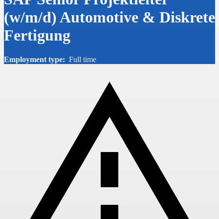
(w/m/d) Automotive & Diskrete
Fertigung
Employment type:
Full time