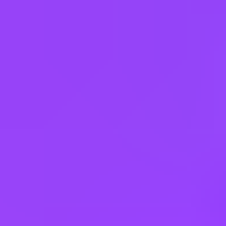
3 office days / week
Fully flexible hours
Company employees:
107,000
Gender diversity (m:f):
65:35
Hiring in countries
Angola
Argentina
Australia