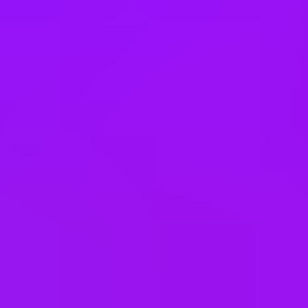
Lunch and learns
Meditation space
Menopause support
Mental health platform access
Mentoring
Neonatal leave
On-site catering
On-site wellness room
– In Luton - wellbeing room dedicated to
physical and mind wellbeing which complements our existing male
and female faith and reflection rooms