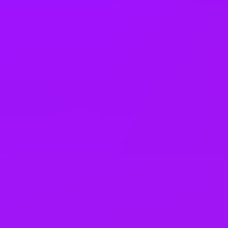
Salary sacrifice
Share options
Shared parental leave
Teambuilding days
Travel credit
Travel insurance
Volunteer days
Will writing