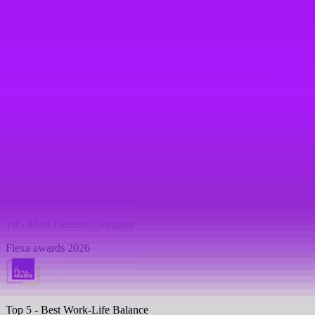
Women’s health leave
Professional subscriptions
Personal development budgets
See all benefits
Awards & Accreditations
1st - Most Flexible Company
Flexa awards 2026
Top 5 -
Best Work-Life Balance