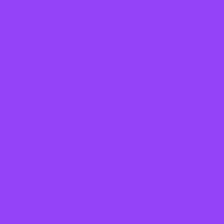
Belgium
Bulgaria
Cabo Verde
Caribbean Netherlands
Croatia
Curaçao
Dominican Republic