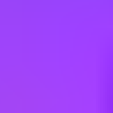
Netherlands
Portugal
Spain
Sweden
Switzerland
Thailand
Tunisia