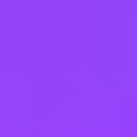
France
Germany
Italy
Jersey
Mexico
Morocco