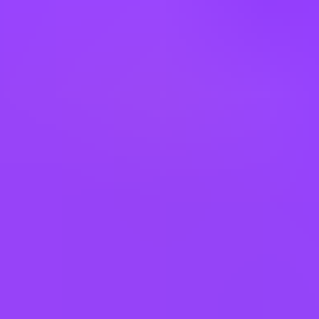
A little flex time
Company employees:
66,845 globally
Gender diversity (m:f):
43:57
Hiring in countries
Aruba
Australia
Austria