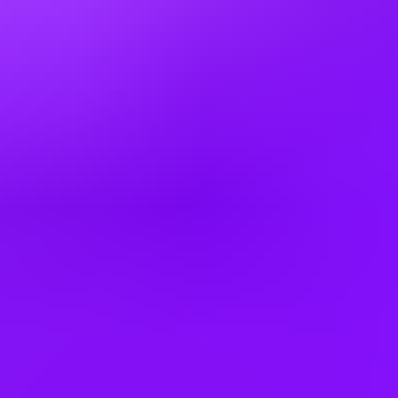
Company benefits
Accrued annual leave
Adoption leave
– In the UK, an enhanced pay scheme if you’re on
maternity, adoption, partner or shared parental leave along with
additional support as you begin your new family adventure.
Annual bonus
Annual pay rises