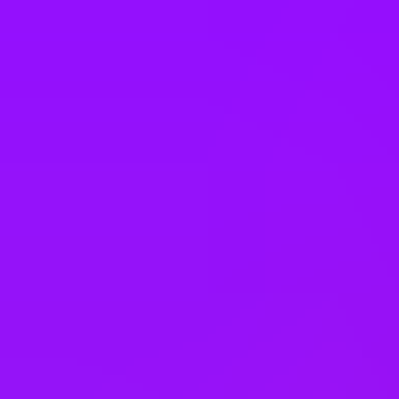
Health insurance
In house training
– Whole host of global learning opportunities
available to all colleagues to sign up to monthly.
L&D budget
Language lessons
Learning platform
Life assurance
– We provide a Life Assurance benefit which means
that in the event of your death, while employed by TUI, a lump sum
would be payable to your beneficiaries.
Life insurance