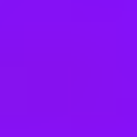
Bank holiday swaps
Neurodiversity assessment
– As part of our private medical cover
(available to eligible colleagues), you'll get access to Neurodiversity
Assessment and Support for you and eligible family members aged
7 and over
Buy or sell annual leave
Car allowance
Career and family coaching
Carer’s leave
Charity donation scheme
Chill out zone