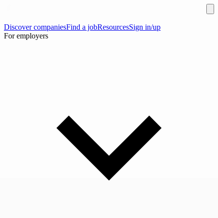
Discover companies
Find a job
Resources
Sign in/up
For employers