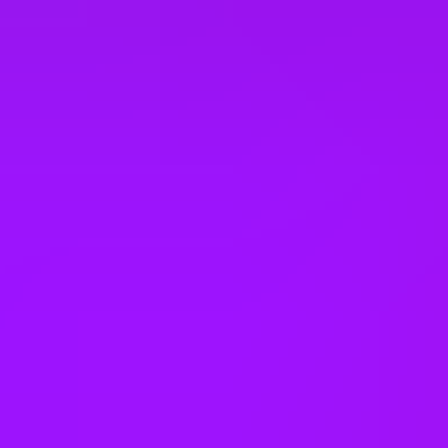
Open to part time work for some roles
Personal development days
Physiotherapy
Pregnancy loss leave
Pregnancy support
Private GP service
– 24/7 virtual GP available as part of our EAP in
the UK&I.
Religious celebration leave
Restaurant discounts
Sabbaticals