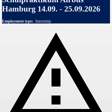
Hamburg 14.09. - 25.09.2026
Employment type:
Internship