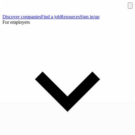
Discover companies
Find a job
Resources
Sign in/up
For employers