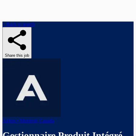
< Back to search
Share this job
Airbus • Montreal, Canada
Gestionnaire Produit Intégré