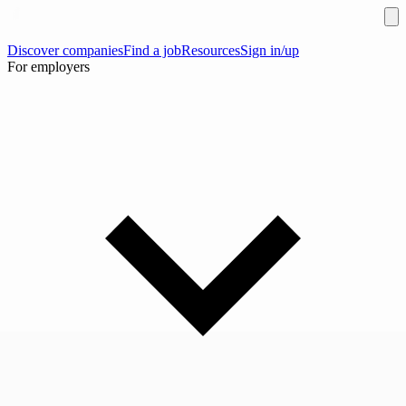
Discover companies
Find a job
Resources
Sign in/up
For employers