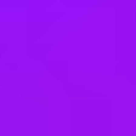
Finland
France
Germany
Hong Kong
Hungary
India