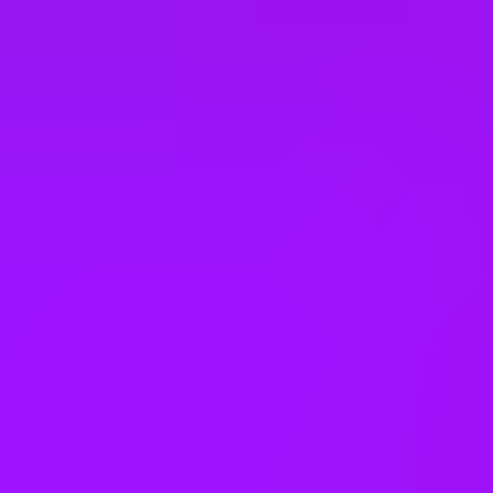
Indonesia
Ireland
Italy
Japan
Kazakhstan
Malaysia
Mexico