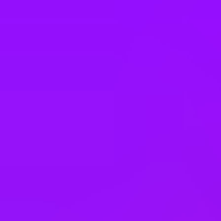
Belgium
Brazil
Brunei
Canada
Chile
China
Denmark