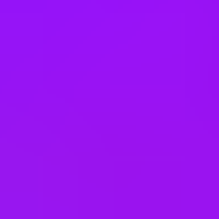
Ireland
Italy
Japan
Kazakhstan
Malaysia
Mexico
Morocco