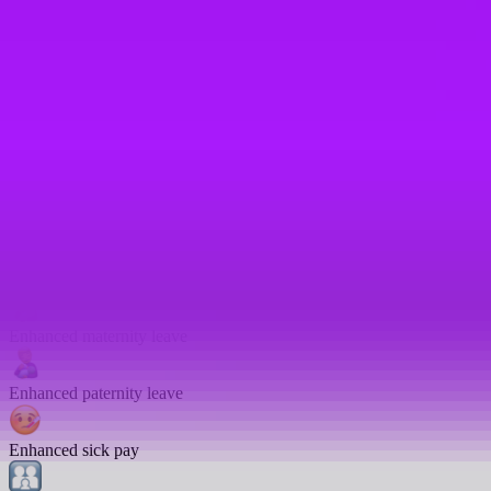
Bike parking
Coaching
Complimentary Medical Services
Cycle to work scheme
Employee discounts
Enhanced maternity leave
Enhanced paternity leave
Enhanced sick pay