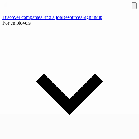
Discover companies
Find a job
Resources
Sign in/up
For employers