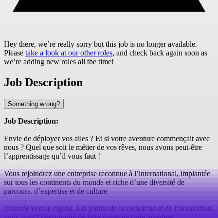
Hey there, we’re really sorry but this job is no longer available.
Please
take a look at our other roles
, and check back again soon as
we’re adding new roles all the time!
Job Description
Something wrong?
Job Description:
Envie de déployer vos ailes ? Et si votre aventure commençait avec
nous ? Quel que soit le métier de vos rêves, nous avons peut-être
l’apprentissage qu’il vous faut !
Vous rejoindrez une entreprise reconnue à l’international, implantée
sur tous les continents du monde et riche d’une diversité de
parcours, d’expertise et de culture.
Tournée vers le digital, à la pointe de la recherche et de l’innovation,
vous avez l’opportunité de faire partie de cette aventure