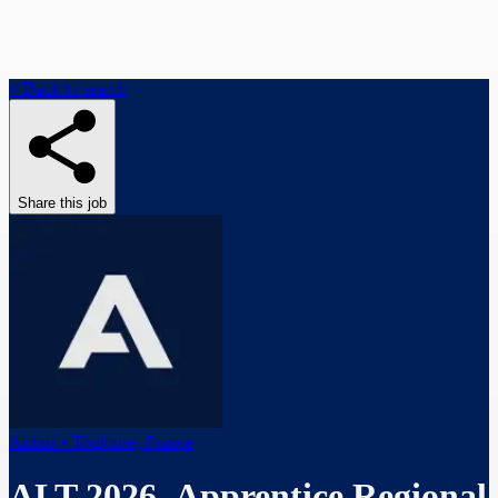
< Back to search
Share this job
Airbus • Toulouse, France
ALT 2026_Apprentice Regional