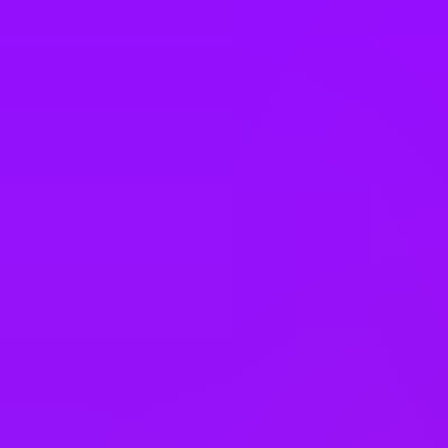
France
Germany
Hong Kong
Hungary
India
Indonesia