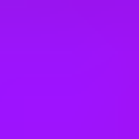
Netherlands
Philippines
Poland
Portugal
Romania
Saudi Arabia