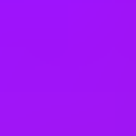
Singapore
Slovakia
South Korea
Spain
Taiwan
Thailand
United Arab Emirates