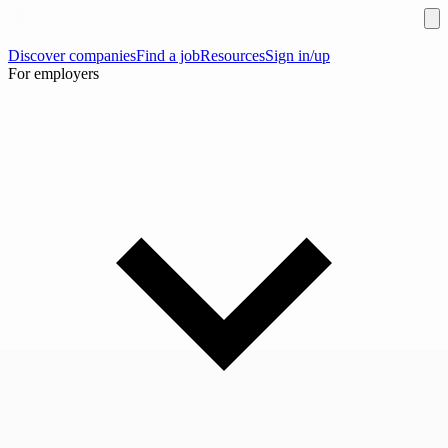
Discover companies
Find a job
Resources
Sign in/up
For employers